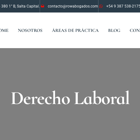
 380 1° B, Salta Capital.
contacto@rowabogados.com
+54 9 387 538-217
OME
NOSOTROS
ÁREAS DE PRÁCTICA
BLOG
CON
Derecho Laboral